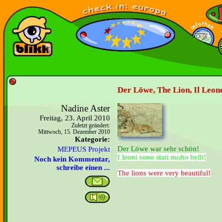
Der Löwe, The Lion, Il Leon
Nadine Aster
Freitag, 23. April 2010
Zuletzt geändert:
Mittwoch, 15. Dezember 2010
Kategorie:
Der Löwe war sehr schön!
MEPEUS Projekt
I leoni sono stati molto belli!
Noch kein Kommentar,
schreibe einen ...
The lions were very beautiful!