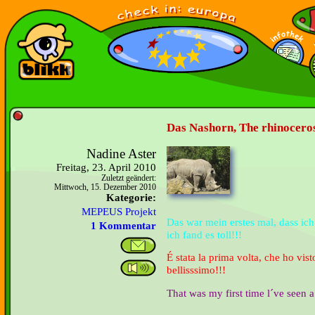
Das Nashorn, The rhinoceros,
Nadine Aster
Freitag, 23. April 2010
Zuletzt geändert:
Mittwoch, 15. Dezember 2010
Kategorie:
MEPEUS Projekt
Das war mein erstes mal, dass ic
1 Kommentar
ich fand es toll!!!
É stata la prima volta, che ho vis
bellisssimo!!!
That was my first time l´ve seen a