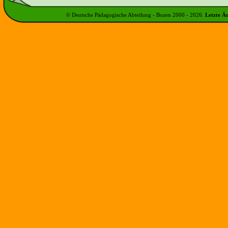
© Deutsche Pädagogische Abteilung - Bozen 2000 -
2026
.
Letzte Ä