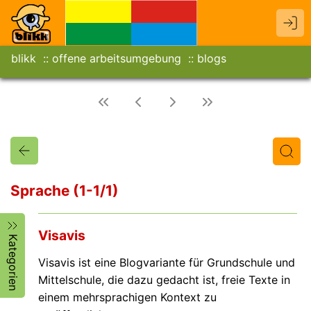
blikk
offene arbeitsumgebung
blogs
Sprache (1-1/1)
Titel
Text
Autor/in
Visavis
Kategorien
Visavis ist eine Blogvariante für Grundschule und
Mittelschule, die dazu gedacht ist, freie Texte in
einem mehrsprachigen Kontext zu