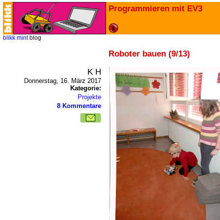
Programmieren mit EV3
blikk
mint
blog
Roboter bauen (9/13)
K H
Donnerstag, 16. März 2017
Kategorie:
Projekte
8 Kommentare