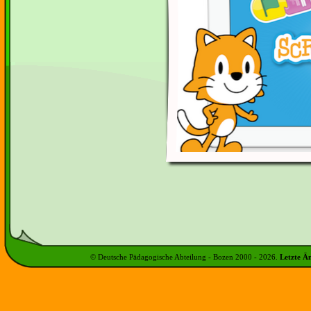
© Deutsche Pädagogische Abteilung - Bozen 2000 -
2026
.
Letzte Ä