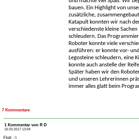
und machte viel Spaß. Wir b
bauen. Ein Highlight von uns
zusätzliche, zusammengebaut
Katapult konnten wir nach 
verschiedenste kleine Sachen 
schleudern. Das Programmiere
Roboter konnte viele versch
ausführen: er konnte vor- un
Legosteine schleudern, eine K
konnte auch anstelle der Rei
Später haben wir den Robote
und unseren Lehrerinnen präsen
immer alles glatt beim Progr
7 Kommentare
1 Kommentar von R D
16.03.2017 13:04
Flott ;-)