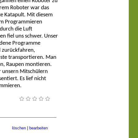
egannen einen Roboter zu
erem Roboter war das
e Katapult. Mit diesem
dem Programmieren
durch die Luft
n fiel uns schwer. Unser
iedene Programme
d zurückfahren,
iste transportieren. Man
fen, Raupen montieren.
r unsern Mitschülern
tiert. Es lief nicht
ammieren.
löschen
|
bearbeiten