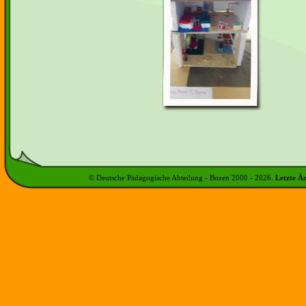
© Deutsche Pädagogische Abteilung - Bozen 2000 -
2026
.
Letzte Ä