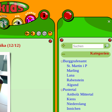
nika (12/12)
Kategorien
Burggrafenamt
St. Martin i P
Marling
Lana
Rabenstein
Algund
Pustertal
Antholz Mittertal
Kiens
Niederolang
Innichen