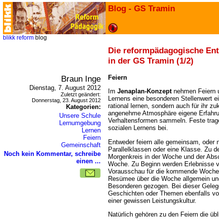
Blog - GS Tramin
blikk
reform
blog
Die reformpädagogische En
in der GS Tramin (1/2)
Braun Inge
Feiern
Dienstag, 7. August 2012
Im
Jenaplan-Konzept
nehmen Feiern u
Zuletzt geändert:
Lernens eine besonderen Stellenwert ein
Donnerstag, 23. August 2012
rational lernen, sondern auch für ihr z
Kategorien:
angenehme Atmosphäre eigene Erfahru
Unsere Schule
Verhaltensformen sammeln. Feste trage
Lernumgebung
sozialen Lernens bei.
Lernen
Feiern
Entweder feiern alle gemeinsam, oder n
Gemeinschaft
Parallelklassen oder eine Klasse. Zu d
Noch kein Kommentar, schreibe
Morgenkreis in der Woche und der Abs
einen ...
Woche. Zu Beginn werden Erlebnisse 
Vorausschau für die kommende Woche 
Resümee über die Woche allgemein und
Besonderen gezogen. Bei dieser Geleg
Geschichten oder Themen ebenfalls vor
einer gewissen Leistungskultur.
Natürlich gehören zu den Feiern die üb