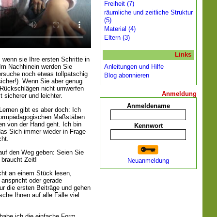
Freiheit (7)
räumliche und zeitliche Struktur
(5)
Material (4)
Eltern (3)
Links
wenn sie Ihre ersten Schritte in
Anleitungen und Hilfe
Im Nachhinein werden Sie
Versuche noch etwas tollpatschig
Blog abonnieren
icher!). Wenn Sie aber genug
 Rückschlägen nicht umwerfen
Anmeldung
t sicherer und leichter.
Anmeldename
ernen gibt es aber doch: Ich
eformpädagogischen Maßstäben
en von der Hand geht. Ich bin
Kennwort
as Sich-immer-wieder-in-Frage-
ht.
 auf den Weg geben: Seien Sie
 braucht Zeit!
Neuanmeldung
cht an einem Stück lesen,
 anspricht oder gerade
nur die ersten Beiträge und gehen
che Ihnen auf alle Fälle viel
 habe ich die einfache Form