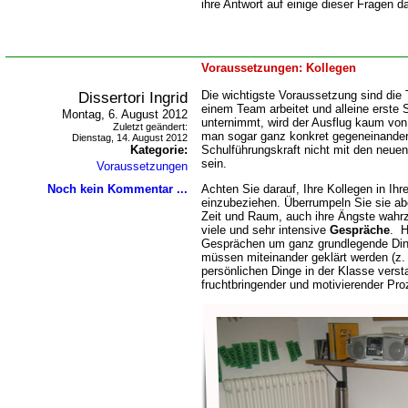
ihre Antwort auf einige dieser Fragen da
Voraussetzungen: Kollegen
Dissertori Ingrid
Die wichtigste Voraussetzung sind di
einem Team arbeitet und alleine erste 
Montag, 6. August 2012
unternimmt, wird der Ausflug kaum von 
Zuletzt geändert:
man sogar ganz konkret gegeneinander,
Dienstag, 14. August 2012
Kategorie:
Schulführungskraft nicht mit den neue
sein.
Voraussetzungen
Noch kein Kommentar ...
Achten Sie darauf, Ihre Kollegen in I
einzubeziehen. Überrumpeln Sie sie ab
Zeit und Raum, auch ihre Ängste wahr
viele und sehr intensive
Gespräche
. H
Gesprächen um ganz grundlegende Ding
müssen miteinander geklärt werden (z.
persönlichen Dinge in der Klasse verst
fruchtbringender und motivierender Pr