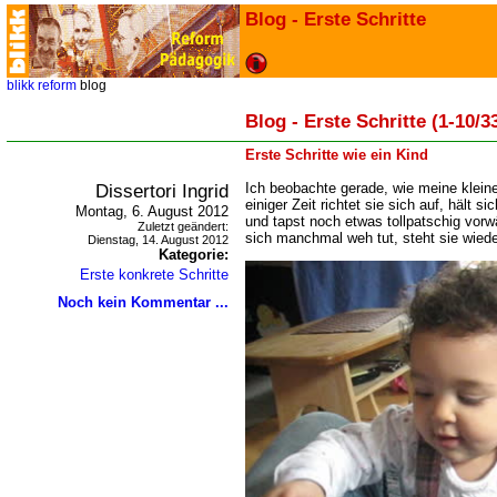
Blog - Erste Schritte
blikk
reform
blog
Blog - Erste Schritte (1-10/3
Erste Schritte wie ein Kind
Dissertori Ingrid
Ich beobachte gerade, wie meine kleine
einiger Zeit richtet sie sich auf, hält s
Montag, 6. August 2012
und tapst noch etwas tollpatschig vorwä
Zuletzt geändert:
sich manchmal weh tut, steht sie wiede
Dienstag, 14. August 2012
Kategorie:
Erste konkrete Schritte
Noch kein Kommentar ...