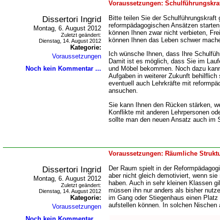
Voraussetzungen: Schulführungskra
Dissertori Ingrid
Bitte teilen Sie der Schulführungskraft
reformpädagogischen Ansätzen starten
Montag, 6. August 2012
können Ihnen zwar nicht verbieten, Fre
Zuletzt geändert:
können Ihnen das Leben schwer mach
Dienstag, 14. August 2012
Kategorie:
Ich wünsche Ihnen, dass Ihre Schulführu
Voraussetzungen
Damit ist es möglich, dass Sie im Lauf
Noch kein Kommentar ...
und Möbel bekommen. Noch dazu kann 
Aufgaben in weiterer Zukunft behilflic
eventuell auch Lehrkräfte mit reformp
ansuchen.
Sie kann Ihnen den Rücken stärken, w
Konflikte mit anderen Lehrpersonen oder 
sollte man den neuen Ansatz auch im 
Voraussetzungen: Räumliche Strukt
Dissertori Ingrid
Der Raum spielt in der Reformpädagogi
aber nicht gleich demotiviert, wenn sie
Montag, 6. August 2012
haben. Auch in sehr kleinen Klassen g
Zuletzt geändert:
müssen ihn nur anders als bisher nutz
Dienstag, 14. August 2012
Kategorie:
im Gang oder Stiegenhaus einen Platz 
aufstellen können. In solchen Nischen a
Voraussetzungen
Noch kein Kommentar ...