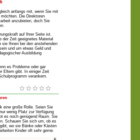
ft
 gleich anfangs mit, wenn Sie mit
 möchten. Die Direktoren
iarbeit anzubieten, doch Sie
en.
ngskraft auf Ihrer Seite ist.
e der Zeit geeignetes Material
sie Ihnen bei den anstehenden
h sein und um etwas Geld und
ädagogischer Ausbildung
enn es Probleme oder gar
Eltern gibt. In einiger Zeit
Schulprogramm verankern.
uren
k eine große Rolle. Seien Sie
 nur wenig Platz zur Verfügung
ibt es noch genügend Raum. Sie
en. Schauen Sie sich um, ob es
gibt, wo sie Bänke oder Kästen
rbeiten Kinder oft sehr gerne.