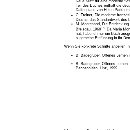
Neue Kraft für eine moderne Sch
Teil des Buches enthält die de
Daltonplans von Helen Parkhurs
C. Freinet, Die moderne franzö
Dies ist das Standardwerk des
M. Montessori, Die Entdeckung 
18
Breisgau, 1969
. Da Maria Mon
hat, habe ich nur ein Buch ausge
allgemeine Einführung in ihr De
Wenn Sie konkrete Schritte anpeilen, h
B. Badegruber, Offenes Lernen i
B. Badegruber, Offenes Lernen…
Pannenhilfen. Linz, 1999