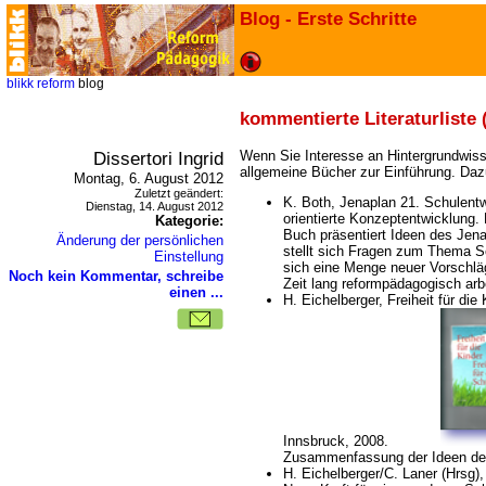
Blog - Erste Schritte
blikk
reform
blog
kommentierte Literaturliste (
Dissertori Ingrid
Wenn Sie Interesse an Hintergrundwiss
allgemeine Bücher zur Einführung. Daz
Montag, 6. August 2012
Zuletzt geändert:
K. Both, Jenaplan 21. Schulent
Dienstag, 14. August 2012
orientierte Konzeptentwicklung
Kategorie:
Buch präsentiert Ideen des Jen
Änderung der persönlichen
stellt sich Fragen zum Thema Sc
Einstellung
sich eine Menge neuer Vorschlä
Noch kein Kommentar, schreibe
Zeit lang reformpädagogisch arb
einen ...
H. Eichelberger, Freiheit für die 
Innsbruck, 2008.
Zusammenfassung der Ideen der
H. Eichelberger/C. Laner (Hrsg)