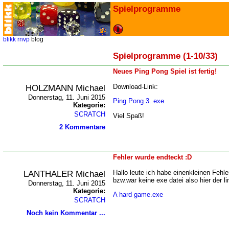
Spielprogramme
blikk
rnvp
blog
Spielprogramme (1-10/33)
Neues Ping Pong Spiel ist fertig!
HOLZMANN Michael
Download-Link:
Donnerstag, 11. Juni 2015
Ping Pong 3..exe
Kategorie:
SCRATCH
Viel Spaß!
2 Kommentare
Fehler wurde endteckt :D
LANTHALER Michael
Hallo leute ich habe einenkleinen Fehle
bzw.war keine exe datei also hier der li
Donnerstag, 11. Juni 2015
Kategorie:
A hard game.exe
SCRATCH
Noch kein Kommentar ...