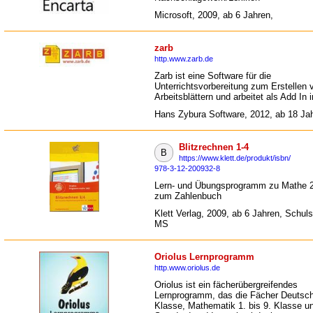
Microsoft, 2009, ab 6 Jahren,
zarb
http.www.zarb.de
Zarb ist eine Software für die
Unterrichtsvorbereitung zum Erstellen 
Arbeitsblättern und arbeitet als Add In 
Hans Zybura Software, 2012, ab 18 Ja
Blitzrechnen 1-4
B
https://www.klett.de/produkt/isbn/
978-3-12-200932-8
Lern- und Übungsprogramm zu Mathe 
zum Zahlenbuch
Klett Verlag, 2009, ab 6 Jahren, Schul
MS
Oriolus Lernprogramm
http.www.oriolus.de
Oriolus ist ein fächerübergreifendes
Lernprogramm, das die Fächer Deutsch 
Klasse, Mathematik 1. bis 9. Klasse u