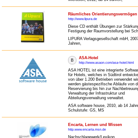
Räumliches Orientierungsvermögen
http://www.lipura.de
Diese CD enthält Übungen zur Stärkun
Festigung der Raumvorstellung bei Sch
LIPURA Verlagsgesellschaft mbH, 2007
Jahren,
ASA-Hotel
B
http://www.asaon.com/asa-hotel.html
ASA HOTEL ist eine integrierte Softwa
für Hotels, welches in Südtirol entwicke
von über 1.200 Betrieben verwendet wi
werden gästespezifische Abläufe von de
Reservierung bis hin zur Nachbetreuun
Verwaltung der Infrastruktur und
Abteilungsverwaltung verwaltet.
ASA software house, 2010, ab 14 Jahr
Schulstufe: GS, MS
Encarta, Lernen und Wissen
http.www.encarta.msn.de
Nachschlagewerk/Lexikon