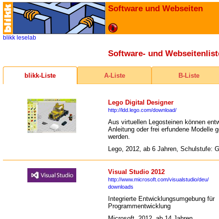
Software und Webseiten
blikk
leselab
Software- und Webseitenlist
blikk-Liste
A-Liste
B-Liste
Lego Digital Designer
http://ldd.lego.com/download/
Aus virtuellen Legosteinen können ent
Anleitung oder frei erfundene Modelle 
werden.
Lego, 2012, ab 6 Jahren, Schulstufe:
Visual Studio 2012
http://www.microsoft.com/visualstudio/deu/
downloads
Integrierte Entwicklungsumgebung für
Programmentwicklung
Microsoft, 2012, ab 14 Jahren,