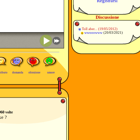
Registrarsi
Discussione
Toll aber...
(19/05/2012)
wwooowww
(20/03/2021)
ributo
domanda
obiezione
umore
960 volte
xe ?