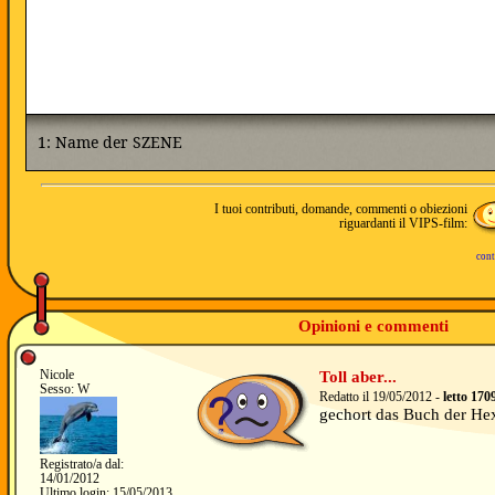
I tuoi contributi, domande, commenti o obiezioni
riguardanti il VIPS-film:
cont
Opinioni e commenti
Nicole
Toll aber...
Sesso: W
Redatto il 19/05/2012 -
letto 170
gechort das Buch der He
Registrato/a dal:
14/01/2012
Ultimo login: 15/05/2013