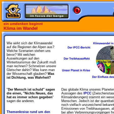
ein umdenken beginnt
Klima im Wandel
Wie wirkt sich der Klimawandel
auf die Regionen der Alpen aus?
Welche Szenarien stehen uns
bevor? Mit welchen
Auswirkungen auf den
Wintertourismus der Zukunft muß
man rechnen? Schmelzen unsere
Gletscher dahin? Was kann man
der Wissenschaft glauben?
Was
ist Dichtung, was Wahrheit?
"
Der Mensch ist schuld" sagen
Das globale Klima unseres Planete
die einen, "Nichts Neues, das
Aussagen des
IPCC
(Zwischenstaat
hat es immer schon gegeben
"
Klimaänderungen) stammt ein wesen
sagen die anderen.
Menschen. Jedoch ist der quantitati
noch vielfach unzureichend bekannt
Emissionen von Treibhausgasen, al
Themenkreise rund um den
bei allen Verbrennungsvorgängen fre