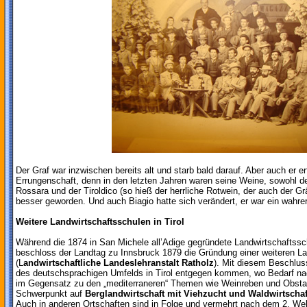
Der Graf war inzwischen bereits alt und starb bald darauf. Aber auch er er
Errungenschaft, denn in den letzten Jahren waren seine Weine, sowohl d
Rossara und der Tiroldico (so hieß der herrliche Rotwein, der auch der G
besser geworden. Und auch Biagio hatte sich verändert, er war ein wahre
Weitere Landwirtschaftsschulen in Tirol
Während die 1874 in San Michele all’Adige gegründete Landwirtschaftsschul
beschloss der Landtag zu Innsbruck 1879 die Gründung einer weiteren La
(L
andwirtschaftliche Landeslehranstalt Ratholz
). Mit diesem Beschlus
des deutschsprachigen Umfelds in Tirol entgegen kommen, wo Bedarf nach
im Gegensatz zu den „mediterraneren“ Themen wie Weinreben und Obsta
Schwerpunkt auf
Berglandwirtschaft mit Viehzucht und Waldwirtschaf
Auch in anderen Ortschaften sind in Folge und vermehrt nach dem 2. Welt