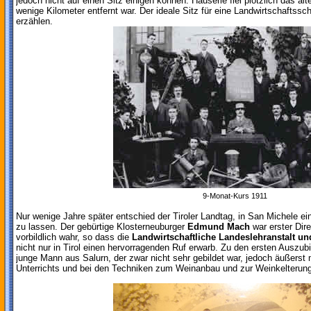
jedoch nicht auf einen Sitz einigen können. Hauserle fiel plötzlich das al
wenige Kilometer entfernt war. Der ideale Sitz für eine Landwirtschaftssch
erzählen.
9-Monat-Kurs 1911
Nur wenige Jahre später entschied der Tiroler Landtag, in San Michele e
zu lassen. Der gebürtige Klosterneuburger
Edmund Mach
war erster Dir
vorbildlich wahr, so dass die
Landwirtschaftliche Landeslehranstalt un
nicht nur in Tirol einen hervorragenden Ruf erwarb. Zu den ersten Auszub
junge Mann aus Salurn, der zwar nicht sehr gebildet war, jedoch äußerst 
Unterrichts und bei den Techniken zum Weinanbau und zur Weinkelterung