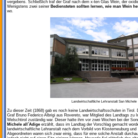
vergebens. Schließlich traf der Graf nach dem x-ten Glas Wein, der oxidi
Wenigstens zwei seiner
Bediensteten sollten lernen, wie man Wein her
wo.
Landwirtschaftliche Lehranstalt San Michele
Zu dieser Zeit (1868) gab es noch keine Landwirtschaftsschulen in Tirol.
Graf Bruno Federico Albrigi aus Rovereto, war Mitglied des Landtags zu I
Welschtirol zuständig war. Dieser hatte ihm vor zwei Wochen bei der So
Michele all´Adige
erzählt, dass im Landtag der Vorschlag gemacht worden
landwirtschaftliche Lehranstalt nach dem Vorbild von Klosterneuburg und 
Abgeordneten waren sich zwar einig, dass für eine solche Anstalt durcha