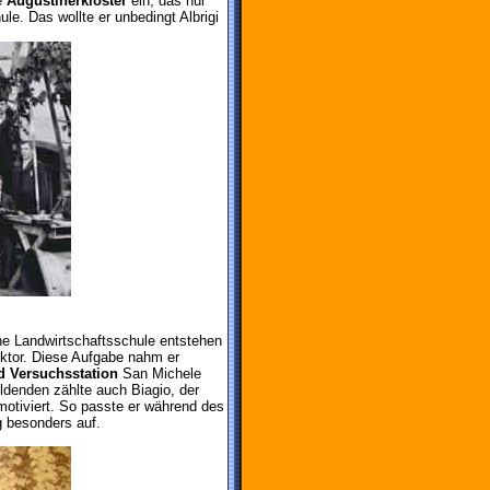
te
Augustinerkloster
ein, das nur
ule. Das wollte er unbedingt Albrigi
ine Landwirtschaftsschule entstehen
ektor. Diese Aufgabe nahm er
d Versuchsstation
San Michele
ildenden zählte auch Biagio, der
motiviert. So passte er während des
 besonders auf.