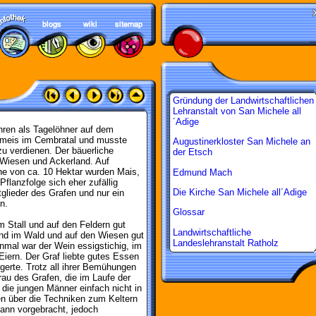
Gründung der Landwirtschaftlichen
Lehranstalt von San Michele all
´Adige
ahren als Tagelöhner auf dem
umeis im Cembratal und musste
Augustinerkloster San Michele an
u verdienen. Der bäuerliche
der Etsch
 Wiesen und Ackerland. Auf
he von ca. 10 Hektar wurden Mais,
Edmund Mach
lanzfolge sich eher zufällig
Die Kirche San Michele all´Adige
glieder des Grafen und nur ein
n.
Glossar
im Stall und auf den Feldern gut
Landwirtschaftliche
 und im Wald und auf den Wiesen gut
Landeslehranstalt Ratholz
inmal war der Wein essigstichig, im
ern. Der Graf liebte gutes Essen
gerte. Trotz all ihrer Bemühungen
au des Grafen, die im Laufe der
 die jungen Männer einfach nicht in
en über die Techniken zum Keltern
ann vorgebracht, jedoch