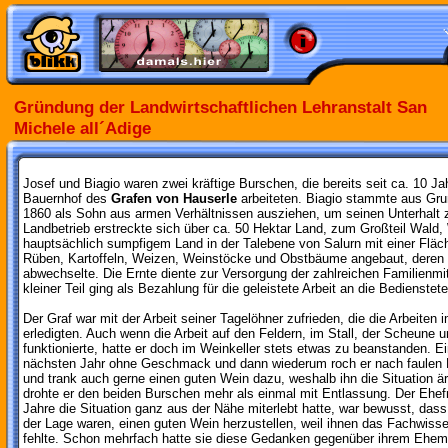
Gründung der Landwirtschaftlichen Lehranstalt San
Michele all´Adige
Josef und Biagio waren zwei kräftige Burschen, die bereits seit ca. 10 J
Bauernhof des
Grafen von Hauserle
arbeiteten. Biagio stammte aus Gr
1860 als Sohn aus armen Verhältnissen ausziehen, um seinen Unterhalt z
Landbetrieb erstreckte sich über ca. 50 Hektar Land, zum Großteil Wald,
hauptsächlich sumpfigem Land in der Talebene von Salurn mit einer Fläc
Rüben, Kartoffeln, Weizen, Weinstöcke und Obstbäume angebaut, deren Pf
abwechselte. Die Ernte diente zur Versorgung der zahlreichen Familienmit
kleiner Teil ging als Bezahlung für die geleistete Arbeit an die Bedienstete
Der Graf war mit der Arbeit seiner Tagelöhner zufrieden, die die Arbeiten 
erledigten. Auch wenn die Arbeit auf den Feldern, im Stall, der Scheune
funktionierte, hatte er doch im Weinkeller stets etwas zu beanstanden. E
nächsten Jahr ohne Geschmack und dann wiederum roch er nach faulen Ei
und trank auch gerne einen guten Wein dazu, weshalb ihn die Situation är
drohte er den beiden Burschen mehr als einmal mit Entlassung. Der Ehefr
Jahre die Situation ganz aus der Nähe miterlebt hatte, war bewusst, dass
der Lage waren, einen guten Wein herzustellen, weil ihnen das Fachwiss
fehlte. Schon mehrfach hatte sie diese Gedanken gegenüber ihrem Ehem