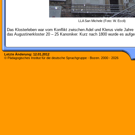
LLA San Michele (Foto: W. Eccli)
Das Klosterleben war vom Konflikt zwischen Adel und Klerus viele Jahre ü
das Augustinerkloster 20 – 25 Kanoniker. Kurz nach 1800 wurde es aufg
Letzte Änderung:
12.01.2012
© Pädagogisches Institut für die deutsche Sprachgruppe - Bozen. 2000 -
2026