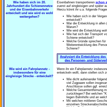
Wie haben sich im 20.
Eisenbahnen transportieren
schon s
Jahrhundert die Schienennetze
zuerst auf eingleisigen und später 
und der Eisenbahnverkehr
Hierzu könnt ihr u.a. folgende Fragen
entwickelt und wie wird es wohl
Wie haben sich in der Verga
weitergehen?
entwickelt?
War die Entwicklung in allen
Warum?
Wie wird die Entwicklung wohl
Wie hat sich der Transport v
Schiene entwickelt?
Welche Gründe sprechen für 
Weiterentwicklung des Perso
Schiene?
Analysiert die Entwicklung des
des Personen- und Güterver
Wie wird ein Fahrplannetz -
Wenn ihr ein Fahrplannetz insbesond
insbesondere für eine
entwickeln wollt, dann stellen sich 
eingleisige Strecke - entwickelt?
Wie dicht aufeinander folgen
viel Zugpaare sollen insges
Anschlüsse sollen ggf. errei
Welche Gesamtentfernung mus
zurücklegen? Bei welchen "Ki
liegen Bahnhöfe und an welch
Mit welchen mittleren Geschw
einzelnen Streckenabschnitt