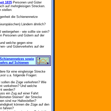
eit 1835
Personen und Güter
auch auf mehrgleisigen Strecken.
 stellen:
ngenheit die Schienennetze
 (europäischen) Ländern ähnlich?
 weitergehen - wie sollte sie sein?
on Personen und Gütern auf der
und welche gegen eine
nen- und Güterverkehrs auf der
 Schienennetzes sowie
kehrs auf Schienen
ere für eine eingleisige Strecke
zuvor u.a. folgende Fragen:
d sollen die Züge verkehren? Wie
amt verkehren? Und welche
cht werden?
s ein Zug auf einer Fahrt
lometer-Steinen" der Strecke
en sind nur Haltestellen?
indigkeit können die Züge auf den
en fahren?