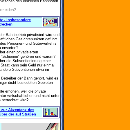
zwischen den einzelnen Bahnhöfen
ermeiden?
tz - insbesondere
Strecken
r Bahnbetrieb privatisiert wird und
chaftlichen Gesichtspunkten geführt
h des Personen- und Güterverkehrs
u erwarten?
er einen privatisierten
e "Schienen" gehören und warum?
er die Subventionierung einer
Staat kann sein Geld nur einmal
 andere Subventionen etwa im
etreiber der Bahn gehört, wird es
iger dicht besiedelten Gebieten
le erhöhen, weil die private
nter wirtschaftlichen und nicht unter
betrachtet wird? ...
. zur Akzeptanz des
ber der auf Straßen