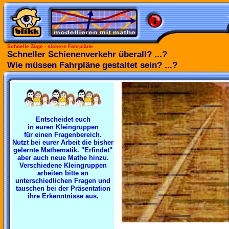
Schnelle Züge - sichere Fahrpläne
Schneller Schienenverkehr überall? ...?
Wie müssen Fahrpläne gestaltet sein? ...?
Entscheidet euch
in euren Kleingruppen
für einen Fragenbereich.
Nutzt bei eurer Arbeit die bisher
gelernte Mathematik. "Erfindet"
aber auch neue Mathe hinzu.
Verschiedene Kleingruppen
arbeiten bitte an
unterschiedlichen Fragen und
tauschen bei der Präsentation
ihre Erkenntnisse aus.