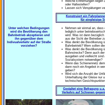
Welche Entfernungen liegen 
oder Haltestellen?
Lassen sich Verspätungen v
Konstruiert ein Fahrplanne
für eingleisige 
Unter welchen Bedingungen
Nehmen wir einmal an, dass de
wird die Bevölkerung den
lediglich unter betriebswirts
Bahnbetrieb akzeptieren und
wird. Was ist dann bezüglic
ihn gegenüber dem
aus der Sicht der Betreiber z
Indivualverkehr auf der Straße
Was denkt die Bevölkerung üb
vorziehen?
Bahnbetrieb? Wem sollen di
Was denkt die Bevölkerung üb
Bahnstrecke? Denn auch der 
ausgeben und vielleicht sind
Sozialsystem notwendiger?
Wenn das Schienennetz dem B
dann noch ein Angebot in wen
geben?
Wird sich die Anzahl der Unfäl
Unterhaltung der Gleise nur u
technischen Gesichtspunkten 
Gestaltet eine Befragung u.a
Verkehrs auf Schienen gegenü