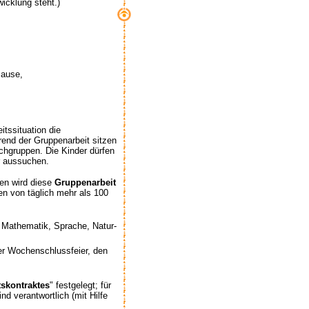
wicklung steht.)
Pause,
itssituation die
rend der Gruppenarbeit sitzen
chgruppen. Die Kinder dürfen
er aussuchen.
en wird diese
Gruppenarbeit
en von täglich mehr als 100
 Mathematik, Sprache, Natur-
der Wochenschlussfeier, den
tskontraktes
" festgelegt; für
nd verantwortlich (mit Hilfe