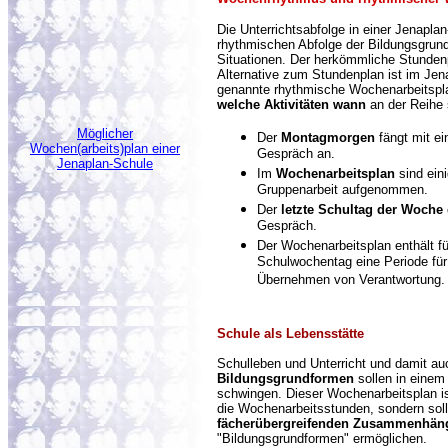
Die Unterrichtsabfolge in einer Jenaplan
rhythmischen Abfolge der Bildungsgrun
Situationen. Der herkömmliche Stundenp
Alternative zum Stundenplan ist im Jen
genannte rhythmische Wochenarbeitspla
welche Aktivitäten wann
an der Reihe 
Möglicher
Der
Montagmorgen
fängt mit ei
Wochen(arbeits)plan einer
Gespräch an.
Jenaplan-Schule
Im
Wochenarbeitsplan
sind eini
Gruppenarbeit aufgenommen.
Der
letzte Schultag der Woche
Gespräch.
Der Wochenarbeitsplan enthält fü
Schulwochentag eine Periode für d
Übernehmen von Verantwortung.
Schule als Lebensstätt
e
Schulleben und Unterricht und damit au
Bildungsgrundformen
sollen in einem
schwingen. Dieser Wochenarbeitsplan is
die Wochenarbeitsstunden, sondern sol
fächerübergreifenden Zusammenhän
"Bildungsgrundformen" ermöglichen.