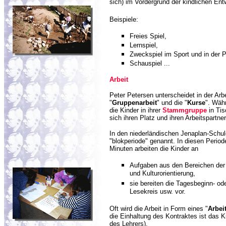
sich) im Vordergrund der kindlichen Ent
Beispiele:
Freies Spiel,
Lernspiel,
Zweckspiel im Sport und in der 
Schauspiel ...
Arbei
t
Peter Petersen unterscheidet in der Arbe
"
Gruppenarbeit
" und die "
Kurse
". Wäh
die Kinder in ihrer
Stammgruppe
in Tis
sich ihren Platz und ihren Arbeitspartn
In den niederländischen Jenaplan-Schul
"blokperiode" genannt. In diesen Period
Minuten arbeiten die Kinder an
Aufgaben aus den Bereichen der
und Kulturorientierung,
sie bereiten die Tagesbeginn- o
Lesekreis usw. vor.
Oft wird die Arbeit in Form eines "
Arbei
die Einhaltung des Kontraktes ist das Ki
des Lehrers).