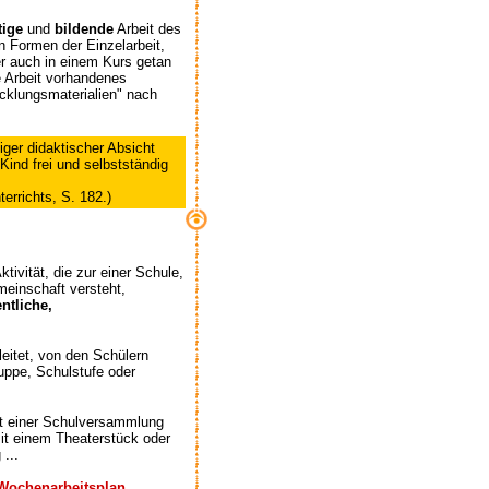
tige
und
bildende
Arbeit des
n Formen der Einzelarbeit,
er auch in einem Kurs getan
e Arbeit vorhandenes
icklungsmaterialien" nach
tiger didaktischer Absicht
 Kind frei und selbstständig
errichts, S. 182.)
tivität, die zur einer Schule,
meinschaft versteht,
ntliche,
eitet, von den Schülern
uppe, Schulstufe oder
it einer Schulversammlung
it einem Theaterstück oder
 ...
Wochenarbeitsplan