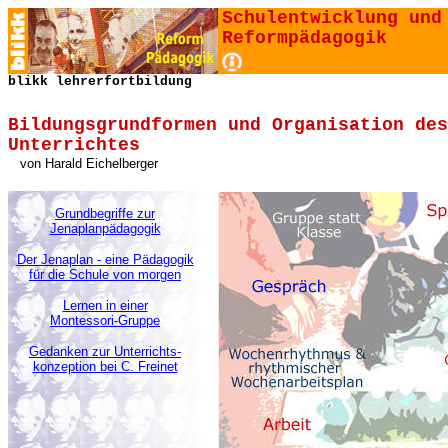
Schulentwicklung und
Reformpädagogik
blikk lehrerfortbildung
Bildungsgrundformen und Organisation des
Unterrichtes
von
Harald Eichelberger
Grundbegriffe zur
Jenaplanpädagogik
Der Jenaplan - eine Pädagogik
für die Schule von morgen
Lernen in einer
Montessori-Gruppe
Gedanken zur Unterrichts-
konzeption bei C. Freinet