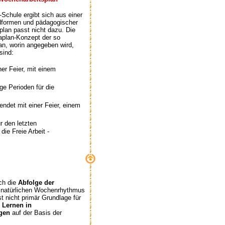
-Schule ergibt sich aus einer
dformen und pädagogischer
lan passt nicht dazu. Die
aplan-Konzept der so
n, worin angegeben wird,
sind:
ner Feier, mit einem
ge Perioden für die
endet mit einer Feier, einem
r den letzten
ie Freie Arbeit -
ch die
Abfolge der
 natürlichen Wochenrhythmus
t nicht primär Grundlage für
l
Lernen in
gen
auf der Basis der