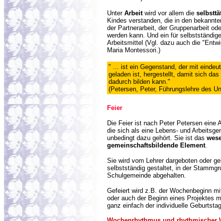
Unter
Arbeit
wird vor allem die
selbsttä
Kindes verstanden, die in den bekannte
der Partnerarbeit, der Gruppenarbeit od
werden kann. Und ein für selbstständig
Arbeitsmittel (Vgl. dazu auch die "Entw
Maria Montessori.)
" ... ist ein Gegenstand, der mit eindeu
geladen ist, hergestellt, damit sich das
dadurch bilden kann."
(Petersen, Peter, Führungslehre des Unt
Feie
r
Die Feier ist nach Peter Petersen eine Ak
die sich als eine Lebens- und Arbeitsge
unbedingt dazu gehört. Sie ist das
wese
gemeinschaftsbildende Element
.
Sie wird vom Lehrer dargeboten oder gel
selbstständig gestaltet, in der Stammgr
Schulgemeinde abgehalten.
Gefeiert wird z.B. der Wochenbeginn m
oder auch der Beginn eines Projektes m
ganz einfach der individuelle Geburtstag
Wochenrhythmu
s und rhythmischer 