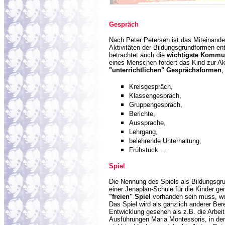
Gesprä
ch
Nach Peter Petersen ist das Miteinande
Aktivitäten der Bildungsgrundformen e
betrachtet auch die
wichtigste Kommu
eines Menschen fordert das Kind zur Akt
"unterrichtlichen" Gesprächsformen
,
Kreisgespräch,
Klassengespräch,
Gruppengespräch,
Berichte,
Aussprache,
Lehrgang,
belehrende Unterhaltung,
Frühstück ...
Spie
l
Die Nennung des Spiels als Bildungsgru
einer Jenaplan-Schule für die Kinder 
"freien" Spiel
vorhanden sein muss, wo
Das Spiel wird als gänzlich anderer Be
Entwicklung gesehen als z.B. die Arbeit.
Ausführungen Maria Montessoris, in der