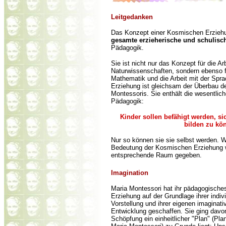
Leitge
danken
Das Konzept einer Kosmischen Erziehun
gesamte erzieherische und schulisch
Pädagogik.
Sie ist nicht nur das Konzept für die Ar
Naturwissenschaften, sondern ebenso fü
Mathematik und die Arbeit mit der Spr
Erziehung ist gleichsam der Überbau d
Montessoris. Sie enthält die wesentlic
Pädagogik:
Kinder sollen befähigt werden, si
bilden zu kö
Nur so können sie sie selbst werden. 
Bedeutung der Kosmischen Erziehung wi
entsprechende Raum gegeben.
Imaginatio
n
Maria Montessori hat ihr pädagogisch
Erziehung auf der Grundlage ihrer indi
Vorstellung und ihrer eigenen imaginati
Entwicklung geschaffen. Sie ging dav
Schöpfung ein einheitlicher "Plan" (Pl