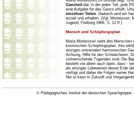
Maria Montessori) zu Grunde liegt: Unser
Ganzheit
dar, in der jedes Teil, jede 
eine Aufgabe für das Ganze erfüllt. U
einzelnen Teilen
. Dadurch wird ein 
erzielt und erhalten. (Vgl. Montessori, 
Jugend, Freiburg 1966, S. 12 ff.)
Mensch und Schöpf
ungsplan
Maria Montessori sieht den Menschen 
kosmischen Schöpfungsplan. Ihre erklär
einzigen universalen harmonischen Gese
Achtung, Hilfe für den Schwächeren, D
vorherrschende Tugenden sind. Die
So
besteht vor allem auch darin, dass - w
als einziges Lebewesen dieser Erde ü
verfügt und daher die Folgen seiner H
Nur er kann in Zukunft und Vergangenh
© Pädagogisches Institut der deutschen Sprachgruppe -