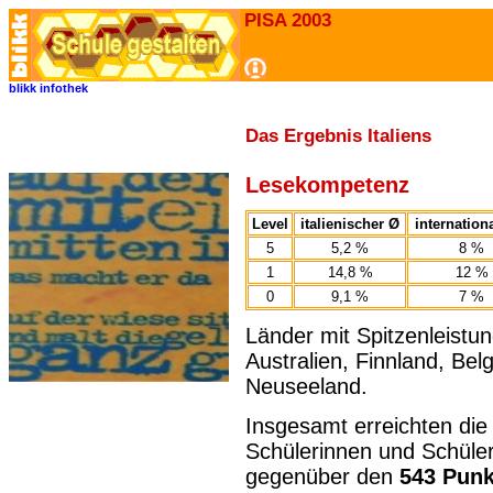
PISA 2003
blikk
infothek
Das Ergebnis Italiens
Lesekompetenz
Level
italienischer Ø
internation
5
5,2 %
8 %
1
14,8 %
12 %
0
9,1 %
7 %
Länder mit Spitzenleistu
Australien, Finnland, Bel
Neuseeland.
Insgesamt erreichten die 
Schülerinnen und Schüle
gegenüber den
543 Punk