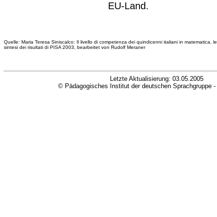
EU-Land.
Quelle: Maria Teresa Siniscalco: Il livello di competenza dei quindicenni italiani in matematica, 
sintesi dei risultati di PISA 2003, bearbeitet von Rudolf Meraner
Letzte Aktualisierung:
03.05.2005
© Pädagogisches Institut der deutschen Sprachgruppe 