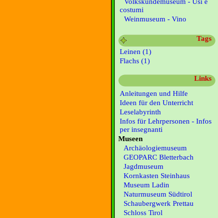
Volkskundemuseum - Usi e
costumi
Weinmuseum - Vino
Tags
Leinen (1)
Flachs (1)
Links
Anleitungen und Hilfe
Ideen für den Unterricht
Leselabyrinth
Infos für Lehrpersonen - Infos
per insegnanti
Museen
Archäologiemuseum
GEOPARC Bletterbach
Jagdmuseum
Kornkasten Steinhaus
Museum Ladin
Naturmuseum Südtirol
Schaubergwerk Prettau
Schloss Tirol