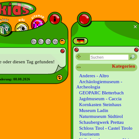
ie oder diesen Tag gefunden!
Kategorien
Anderes - Altro
nderung:
08.08.2026
Archäologiemuseum -
Archeologia
GEOPARC Bletterbach
Jagdmuseum - Caccia
Kornkasten Steinhaus
Museum Ladin
Naturmuseum Südtirol
Schaubergwerk Prettau
Schloss Tirol - Castel Tirolo
Touriseum