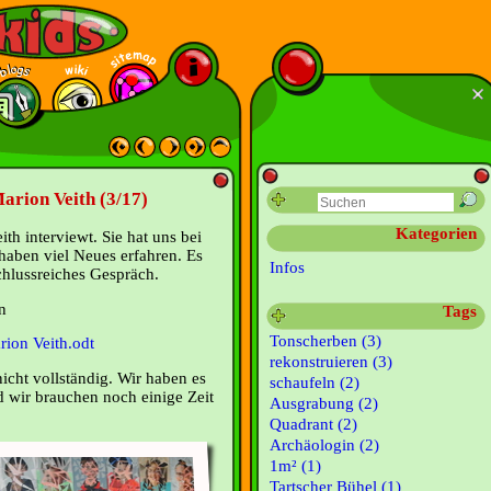
arion Veith (3/17)
Kategorien
h interviewt. Sie hat uns bei
haben viel Neues erfahren. Es
Infos
chlussreiches Gespräch.
n
Tags
Tonscherben (3)
rion Veith.odt
rekonstruieren (3)
icht vollständig. Wir haben es
schaufeln (2)
wir brauchen noch einige Zeit
Ausgrabung (2)
Quadrant (2)
Archäologin (2)
1m² (1)
Tartscher Bühel (1)