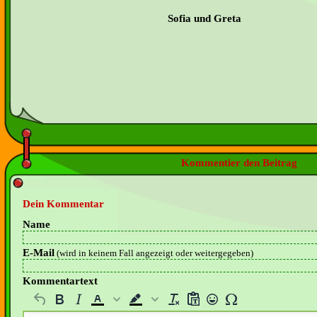
Sofia und Greta
Kommentier den Beitrag
Dein Kommentar
Name
E-Mail
(wird in keinem Fall angezeigt oder weitergegeben)
Kommentartext