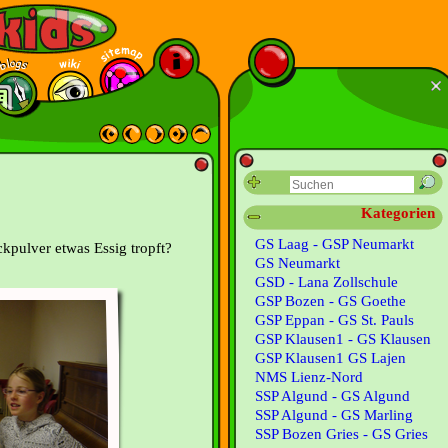
Kategorien
GS Laag - GSP Neumarkt
kpulver etwas Essig tropft?
GS Neumarkt
GSD - Lana Zollschule
GSP Bozen - GS Goethe
GSP Eppan - GS St. Pauls
GSP Klausen1 - GS Klausen
GSP Klausen1 GS Lajen
NMS Lienz-Nord
SSP Algund - GS Algund
SSP Algund - GS Marling
SSP Bozen Gries - GS Gries