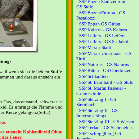
SSP Bozen Stadtzentrum -
GS Stolz
SSP Bozen/Europa - GS
Pestalozzi
SSP Eppan GS Girlan
SSP Kaltern - GS Kaltern
SSP Leifers - GS Leifers
SSP Leifers - GS St. Jakob
SSP Meran-Stadt
SSP Meran-Untermais - GS
Tirol
tung:
SSP Naturns - GS Naturns
SSP Ritten - GS Oberbozen
 weil wenn sich die beiden Stoffe
SSP Schlanders
usammen und daraus entsteht ein
SSP St. Leonhard - GS Stuls
SSP St. Martin Passeier -
Grundschule
SSP Sterzing I - GS
as Gas, das entstand, schwerer ist
Sternbach
ioxid. Es umringt die Flamme und
SSP Sterzing II - GS
der Kerze gelangen.(Sofia)
Innerratschings
SSP Sterzing III - GS Wiesen
ke:
SSP Terlan - GS Siebeneich
er entsteht Kohlendioxid.Ohne
SSP Tschögglberg GS
t das Feuer.
Jenesien