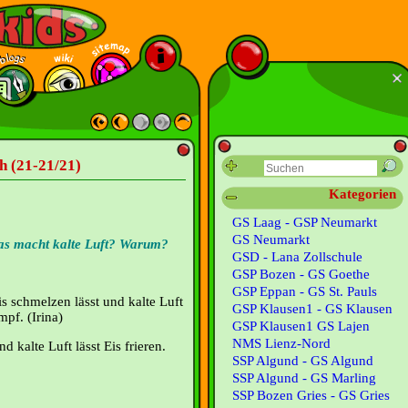
h (21-21/21)
Kategorien
GS Laag - GSP Neumarkt
GS Neumarkt
as macht kalte Luft? Warum?
GSD - Lana Zollschule
GSP Bozen - GS Goethe
GSP Eppan - GS St. Pauls
s schmelzen lässt und kalte Luft
GSP Klausen1 - GS Klausen
mpf. (Irina)
GSP Klausen1 GS Lajen
NMS Lienz-Nord
 kalte Luft lässt Eis frieren.
SSP Algund - GS Algund
SSP Algund - GS Marling
SSP Bozen Gries - GS Gries