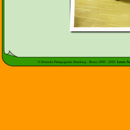
© Deutsche Pädagogische Abteilung - Bozen 2000 -
2026
.
Letzte Ä