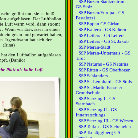
SSP Bozen Stadtzentrum -
GS Stolz
SSP Bozen/Europa - GS
sche gefönt und sie ist heiß
Pestalozzi
llon aufgeblasen. Der Luftballon
SSP Eppan GS Girlan
die Luft warm wird, dann strömt
s . Wenn wir Eiswasser in einen
SSP Kaltern - GS Kaltern
inein getan und gewartet haben,
SSP Leifers - GS Leifers
en. Irgendwann hat sich der
SSP Leifers - GS St. Jakob
 (Irina)
SSP Meran-Stadt
SSP Meran-Untermais - GS
 hat den Luftballon aufgeblasen
Tirol
umpft. (Danilo)
SSP Naturns - GS Naturns
 Platz als kalte Luft.
SSP Ritten - GS Oberbozen
SSP Schlanders
SSP St. Leonhard - GS Stuls
SSP St. Martin Passeier -
Grundschule
SSP Sterzing I - GS
Sternbach
SSP Sterzing II - GS
Innerratschings
SSP Sterzing III - GS Wiesen
SSP Terlan - GS Siebeneich
SSP Tschögglberg GS
Jenesien