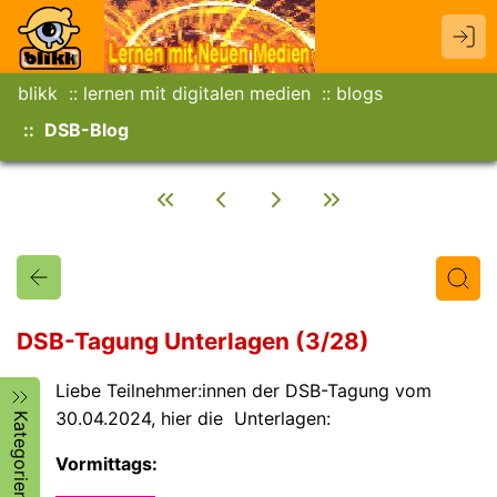
blikk
lernen mit digitalen medien
blogs
DSB-Blog
DSB-Tagung Unterlagen (3/28)
Liebe Teilnehmer:innen der DSB-Tagung vom
Titel
Text
Autor/in
30.04.2024, hier die Unterlagen:
Kategorien
Vormittags: