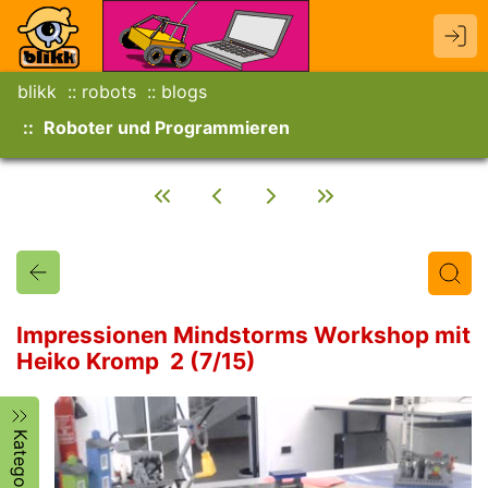
blikk
robots
blogs
Roboter und Programmieren
Impressionen Mindstorms Workshop mit
Heiko Kromp 2 (7/15)
Titel
Text
Autor/in
Kategorien