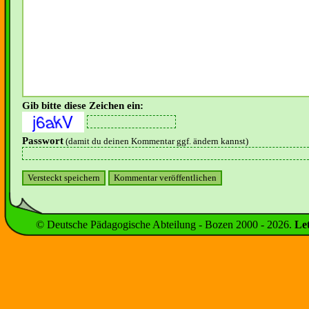
Gib bitte diese Zeichen ein:
Passwort
(damit du deinen Kommentar ggf. ändern kannst)
© Deutsche Pädagogische Abteilung - Bozen 2000 -
2026
.
Le