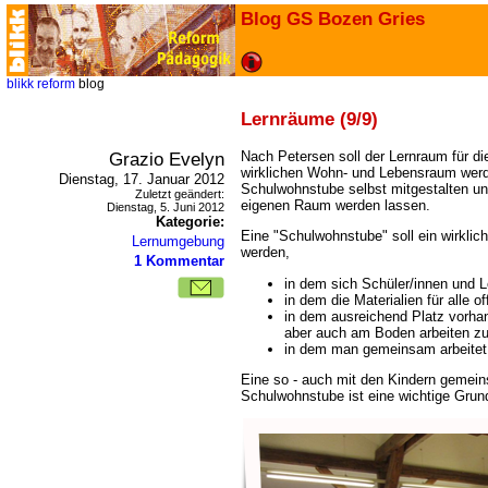
Blog GS Bozen Gries
blikk
reform
blog
Lernräume (9/9)
Grazio Evelyn
Nach Petersen soll der Lernraum für di
wirklichen Wohn- und Lebensraum werde
Dienstag, 17. Januar 2012
Schulwohnstube selbst mitgestalten un
Zuletzt geändert:
eigenen Raum werden lassen.
Dienstag, 5. Juni 2012
Kategorie:
Eine "Schulwohnstube" soll ein wirklic
Lernumgebung
werden,
1 Kommentar
in dem sich Schüler/innen und 
in dem die Materialien für alle o
in dem ausreichend Platz vorha
aber auch am Boden arbeiten z
in dem man gemeinsam arbeitet, 
Eine so - auch mit den Kindern gemein
Schulwohnstube ist eine wichtige Grundl