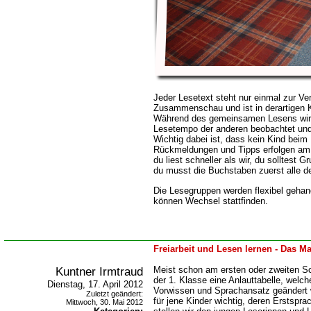
Jeder Lesetext steht nur einmal zur Ver
Zusammenschau und ist in derartigen K
Während des gemeinsamen Lesens wird
Lesetempo der anderen beobachtet und 
Wichtig dabei ist, dass kein Kind beim
Rückmeldungen und Tipps erfolgen am E
du liest schneller als wir, du solltest 
du musst die Buchstaben zuerst alle d
Die Lesegruppen werden flexibel gehan
können Wechsel stattfinden.
Freiarbeit und Lesen lernen - Das Ma
Kuntner Irmtraud
Meist schon am ersten oder zweiten Sc
der 1. Klasse eine Anlauttabelle, welc
Dienstag, 17. April 2012
Vorwissen und Sprachansatz geändert w
Zuletzt geändert:
für jene Kinder wichtig, deren Erstspra
Mittwoch, 30. Mai 2012