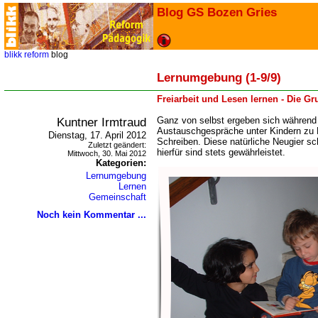
Blog GS Bozen Gries
blikk
reform
blog
Lernumgebung (1-9/9)
Freiarbeit und Lesen lernen - Die G
Kuntner Irmtraud
Ganz von selbst ergeben sich während 
Austauschgespräche unter Kindern zu
Dienstag, 17. April 2012
Schreiben. Diese natürliche Neugier sc
Zuletzt geändert:
hierfür sind stets gewährleistet.
Mittwoch, 30. Mai 2012
Kategorien:
Lernumgebung
Lernen
Gemeinschaft
Noch kein Kommentar ...