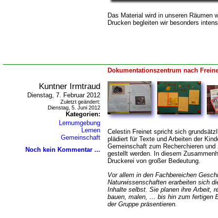
Das Material wird in unseren Räumen w
Drucken begleiten wir besonders intens
Dokumentationszentrum nach Freine
Kuntner Irmtraud
Dienstag, 7. Februar 2012
Zuletzt geändert:
Dienstag, 5. Juni 2012
Kategorien:
Lernumgebung
Lernen
Celestin Freinet spricht sich grundsät
Gemeinschaft
plädiert für Texte und Arbeiten der Kin
Gemeinschaft zum Recherchieren und z
Noch kein Kommentar ...
gestellt werden. In diesem Zusammenha
Druckerei von großer Bedeutung.
Vor allem in den Fachbereichen Geschi
Naturwissenschaften erarbeiten sich di
Inhalte selbst. Sie planen ihre Arbeit,
re
bauen, malen, … bis hin zum fertigen 
de
r Gruppe präsent
ieren.