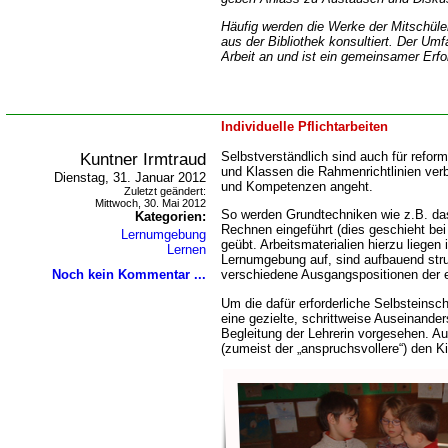
Häufig werden die Werke der Mitschüler
aus der Bibliothek konsultiert. Der Um
Arbeit an und ist ein gemeinsamer Er
Individuelle Pflichtarbeiten
Kuntner Irmtraud
Selbstverständlich sind auch für refor
und Klassen die Rahmenrichtlinien verb
Dienstag, 31. Januar 2012
und Kompetenzen angeht.
Zuletzt geändert:
Mittwoch, 30. Mai 2012
So werden Grundtechniken wie z.B. da
Kategorien:
Rechnen eingeführt (dies geschieht bei
Lernumgebung
geübt. Arbeitsmaterialien hierzu liegen 
Lernen
Lernumgebung auf, sind aufbauend stru
Noch kein Kommentar ...
verschiedene Ausgangspositionen der e
Um die dafür erforderliche Selbsteinsc
eine gezielte, schrittweise Auseinande
Begleitung der Lehrerin vorgesehen. A
(zumeist der „anspruchsvollere“) den K