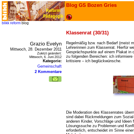
Blog GS Bozen Gries
blikk
reform
blog
Klassenrat (30/31)
Grazio Evelyn
Regelmäßig bzw. nach Bedarf (meist mon
Lehrerinnen zum Klassenrat. Hierfür we
Mittwoch, 28. Dezember 2011
Gesprächspunkte auf einem Plakat in 
Zuletzt geändert:
zu folgenden Bereichen: ich informiere
Mittwoch, 6. Juni 2012
Kategorie:
kritisiere – ich beglückwünsche.
Gemeinschaft
2 Kommentare
Die Moderation des Klassenrates über
sind dabei Rückmeldungen zum Sozial- 
anderen Kinder, Vorschläge und Ideen 
Lösungssuche zu Problemen und Konfli
erforderlich, entscheidet im Sinne ein