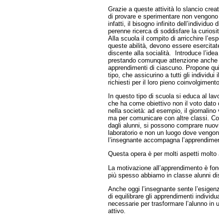
Grazie a queste attività lo slancio creat
di provare e sperimentare non vengono 
infatti, il bisogno infinito dell’individuo 
perenne ricerca di soddisfare la curiosit
Alla scuola il compito di arricchire l’e
queste abilità, devono essere esercitat
discente alla socialità. Introduce l’idea 
prestando comunque attenzione anche a
apprendimenti di ciascuno. Propone quin
tipo, che assicurino a tutti gli individui 
richiesti per il loro pieno coinvolgimento 
In questo tipo di scuola si educa al lavo
che ha come obiettivo non il voto dato d
nella società: ad esempio, il giornalino
ma per comunicare con altre classi. Con
dagli alunni, si possono comprare nuovi
laboratorio e non un luogo dove vengon
l’insegnante accompagna l’apprendimen
Questa opera è per molti aspetti molto 
La motivazione all’apprendimento è fo
più spesso abbiamo in classe alunni dist
Anche oggi l’insegnante sente l’esigen
di equilibrare gli apprendimenti individual
necessarie per trasformare l’alunno in 
attivo.