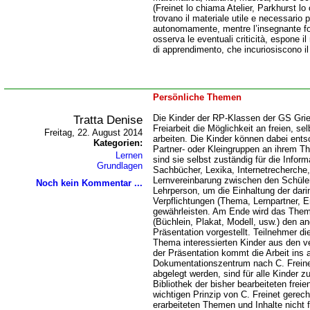
(Freinet lo chiama Atelier, Parkhurst l
trovano il materiale utile e necessario p
autonomamente, mentre l’insegnante forn
osserva le eventuali criticità, espone i
di apprendimento, che incuriosiscono il
Persönliche Themen
Tratta Denise
Die Kinder der RP-Klassen der GS Gr
Freiarbeit die Möglichkeit an freien, 
Freitag, 22. August 2014
arbeiten. Die Kinder können dabei entsc
Kategorien:
Partner- oder Kleingruppen an ihrem T
Lernen
sind sie selbst zuständig für die Info
Grundlagen
Sachbücher, Lexika, Internetrecherche, 
Lernvereinbarung zwischen den Schüle
Noch kein Kommentar ...
Lehrperson, um die Einhaltung der dari
Verpflichtungen (Thema, Lernpartner, E
gewährleisten. Am Ende wird das The
(Büchlein, Plakat, Modell, usw.) den an
Präsentation vorgestellt. Teilnehmer di
Thema interessierten Kinder aus den 
der Präsentation kommt die Arbeit ins 
Dokumentationszentrum nach C. Freinet.
abgelegt werden, sind für alle Kinder zu
Bibliothek der bisher bearbeiteten fre
wichtigen Prinzip von C. Freinet gerech
erarbeiteten Themen und Inhalte nicht 