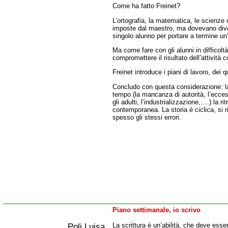
Come ha fatto Freinet?
L’ortografia, la matematica, le scienze
imposte dal maestro, ma dovevano dive
singolo alunno per portare a termine un’a
Ma come fare con gli alunni in difficolt
compromettere il risultato dell’attività c
Freinet introduce i piani di lavoro, dei qu
Concludo con questa considerazione: la
tempo (la mancanza di autorità, l’ecce
gli adulti, l’industrializzazione,….) la 
contemporanea. La storia è ciclica, si ri
spesso gli stessi errori.
Piano settimanale, io scrivo
Poli Luisa
La scrittura è un’abilità, che deve ess