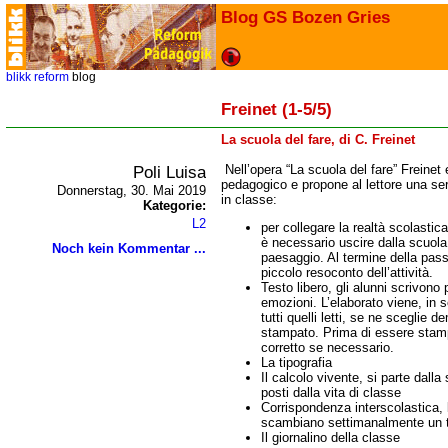
Blog GS Bozen Gries
blikk
reform
blog
Freinet (1-5/5)
La scuola del fare, di C. Freinet
Poli Luisa
N
ell’opera “La scuola del fare” Freinet
pedagogico e propone al lettore una seri
Donnerstag, 30. Mai 2019
in classe:
Kategorie:
L2
per collegare la realtà scolastica
è necessario uscire dalla scuola
Noch kein Kommentar ...
paesaggio. Al termine della pass
piccolo resoconto dell’attività.
Testo libero, gli alunni scrivono
emozioni. L’elaborato viene, in se
tutti quelli letti, se ne sceglie
stampato. Prima di essere stampa
corretto se necessario.
La tipografia
Il calcolo vivente, si parte dall
posti dalla vita di classe
Corrispondenza interscolastica, l
scambiano settimanalmente un t
Il giornalino della classe