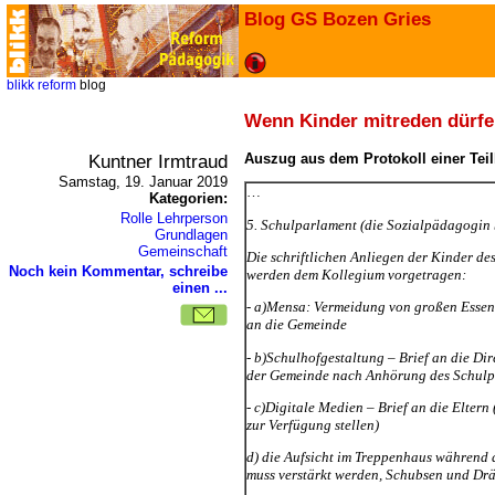
Blog GS Bozen Gries
blikk
reform
blog
Wenn Kinder mitreden dürfen
Kuntner Irmtraud
Auszug aus dem Protokoll einer Tei
Samstag, 19. Januar 2019
Kategorien:
Rolle Lehrperson
5. Schulparlament (die Sozialpädagogin 
Grundlagen
Gemeinschaft
Die schriftlichen Anliegen der Kinder d
Noch kein Kommentar, schreibe
werden dem Kollegium vorgetragen:
einen ...
- a)Mensa: Vermeidung von großen Essens
an die Gemeinde
- b)Schulhofgestaltung – Brief an die Di
der Gemeinde nach Anhörung des Schulp
- c)Digitale Medien – Brief an die Elter
zur Verfügung stellen)
d) die Aufsicht im Treppenhaus während d
muss verstärkt werden, Schubsen und Drä