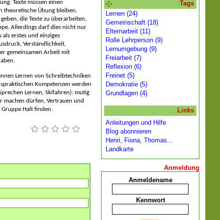
lung. Texte müssen einen
Tags
ch theoretische Übung bleiben.
Lernen (24)
geben, die Texte zu überarbeiten,
Gemeinschaft (18)
pe. Allerdings darf dies nicht nur
Elternarbeit (11)
 als erstes und einziges
Rolle Lehrperson (9)
sdruck, Verständlichkeit,
Lernumgebung (9)
 der gemeinsamen Arbeit mit
Freiarbeit (7)
haben.
Reflexion (6)
Freinet (5)
ennen Lernen von Schreibtechniken
Demokratie (5)
benspraktischen Kompetenzen werden
Sprechen Lernen, Skifahren): mutig
Grundlagen (4)
er machen dürfen, Vertrauen und
r Gruppe Halt finden.
Links
Anleitungen und Hilfe
Blog abonnieren
Henri, Fiona, Thomas...
Landkarte
Anmeldung
Anmeldename
Kennwort