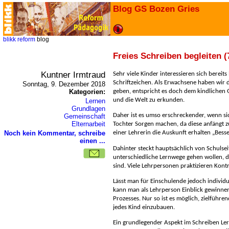
Blog GS Bozen Gries
blikk
reform
blog
Freies Schreiben begleiten (
Kuntner Irmtraud
Sehr viele Kinder interessieren sich bereits
Schriftzeichen. Als Erwachsene haben wir d
Sonntag, 9. Dezember 2018
Kategorien:
geben, entspricht es doch dem kindlichen 
und die Welt zu erkunden.
Lernen
Grundlagen
Daher ist es umso erschreckender, wenn sic
Gemeinschaft
Elternarbeit
Tochter Sorgen machen, da diese anfängt z
Noch kein Kommentar, schreibe
einer Lehrerin die Auskunft erhalten „Besse
einen ...
Dahinter steckt hauptsächlich von Schulsei
unterschiedliche Lernwege gehen wollen, d
sind. Viele Lehrpersonen praktizieren Kontro
Lässt man für Einschulende jedoch individu
kann man als Lehrperson Einblick gewinne
Prozesses. Nur so ist es möglich, zielführ
jedes Kind einzubauen.
Ein grundlegender Aspekt im Schreiben Ler