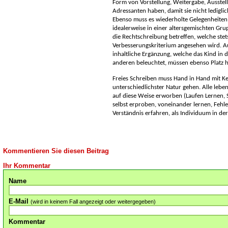
Form von Vorstellung, Weitergabe, Ausstel
Adressanten haben, damit sie nicht ledigli
Ebenso muss es wiederholte Gelegenheiten 
idealerweise in einer altersgemischten Grup
die Rechtschreibung betreffen, welche stets
Verbesserungskriterium angesehen wird. Au
inhaltliche Ergänzung, welche das Kind in
anderen beleuchtet, müssen ebenso Platz 
Freies Schreiben muss Hand in Hand mit K
unterschiedlichster Natur gehen. Alle le
auf diese Weise erworben (Laufen Lernen, 
selbst erproben, voneinander lernen, Fehl
Verständnis erfahren, als Individuum in de
Kommentieren Sie diesen Beitrag
Ihr Kommentar
Name
E-Mail
(wird in keinem Fall angezeigt oder weitergegeben)
Kommentar