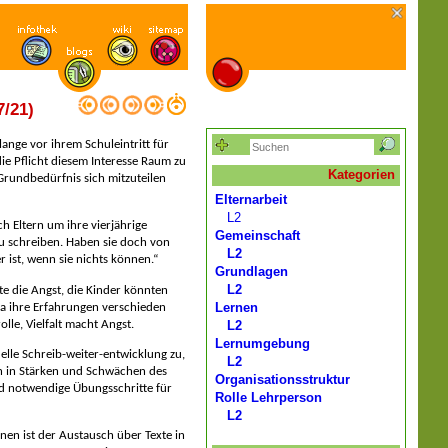
7/21)
 lange vor ihrem Schuleintritt für
ie Pflicht diesem Interesse Raum zu
Kategorien
Grundbedürfnis sich mitzuteilen
Elternarbeit
L2
h Eltern um ihre vierjährige
Gemeinschaft
u schreiben. Haben sie doch von
L2
r ist, wenn sie nichts können.“
Grundlagen
L2
te die Angst, die Kinder könnten
Lernen
a ihre Erfahrungen verschieden
lle, Vielfalt macht Angst.
L2
Lernumgebung
elle Schreib-weiter-entwicklung zu,
L2
n in Stärken und Schwächen des
Organisationsstruktur
end notwendige Übungsschritte für
Rolle Lehrperson
L2
nen ist der Austausch über Texte in