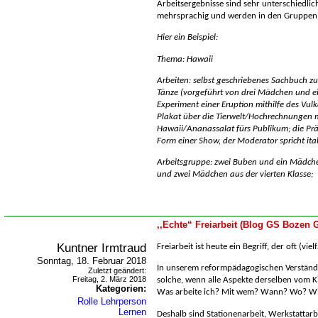
Arbeitsergebnisse sind sehr unterschiedlic
mehrsprachig und werden in den Gruppen 
Hier ein Beispiel:
Thema: Hawaii
Arbeiten: selbst geschriebenes Sachbuch z
Tänze (vorgeführt von drei Mädchen und e
Experiment einer Eruption mithilfe des Vu
Plakat über die Tierwelt/Hochrechnungen 
Hawaii/Ananassalat fürs Publikum; die Präs
Form einer Show, der Moderator spricht ital
Arbeitsgruppe: zwei Buben und ein Mädchen
und zwei Mädchen aus der vierten Klasse;
,,Echte“ Freiarbeit (Blog GS Bozen G
Kuntner Irmtraud
Freiarbeit ist heute ein Begriff, der oft (vi
Sonntag, 18. Februar 2018
In unserem reformpädagogischen Verständni
Zuletzt geändert:
Freitag, 2. März 2018
solche, wenn alle Aspekte derselben vom K
Kategorien:
Was arbeite ich? Mit wem? Wann? Wo? W
Rolle Lehrperson
Lernen
Deshalb sind Stationenarbeit, Werkstattarb