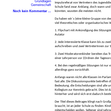
Grundlagen
Impulsreferat von Vertretern des Jugenddi
Gemeinschaft
Schule fand zwar Anklang, doch wann und 
Noch kein Kommentar ...
könnten, wussten die meisten nicht.
Da haben wir´s (eine kleine Gruppe von de
viel theoretisches oder organisatorisches V
1. Flipchart mit Ankündigung des Sitzungs
Aulatür
2. Jede interessierte Klasse kann bis zu zw
aufschreiben und zwei VertreterInnen zur 
3. Zwei Moderatorenkinder bereiten das Tre
einer Lehrperson vor (Ordnen der Tagesor
4. Bei den regelmäßigen Sitzungen ist nur 
allerdings ganz zurückhält.
Anfangs waren nicht alle Klassen im Parlame
fast alle.
Die Diskussionspunkte betreffen 
Bedeutung, die Entscheidungen sind alle 
Kollegium zur Kenntnis gebracht. Dies ist 
hinterher und wird sich erst dadurch bes
Der Titel dieses Beitrages klingt nach Großp
braucht, ist an jeder Schule zu finden: Kin
mitentscheiden wollen. Seltener sind Lehrpe