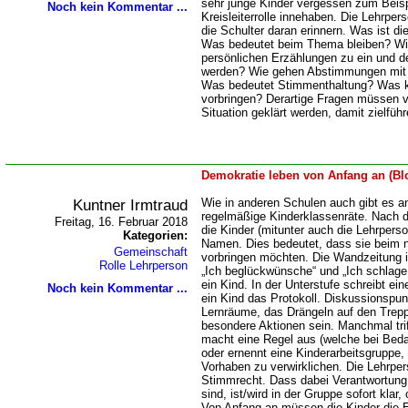
sehr junge Kinder vergessen zum Beisp
Noch kein Kommentar ...
Kreisleiterrolle innehaben. Die Lehrper
die Schulter daran erinnern. Was ist di
Was bedeutet beim Thema bleiben? Wie
persönlichen Erzählungen zu ein und
werden? Wie gehen Abstimmungen mit 
Was bedeutet Stimmenthaltung? Was ka
vorbringen? Derartige Fragen müssen vo
Situation geklärt werden, damit zielfüh
Demokratie leben von Anfang an (Bl
Kuntner Irmtraud
Wie in anderen Schulen auch gibt es a
regelmäßige Kinderklassenräte. Nach d
Freitag, 16. Februar 2018
die Kinder (mitunter auch die Lehrpers
Kategorien:
Namen. Dies bedeutet, dass sie beim 
Gemeinschaft
vorbringen möchten. Die Wandzeitung ist
Rolle Lehrperson
Ich beglückwünsche“ und „Ich schlage vo
ein Kind. In der Unterstufe schreibt ei
Noch kein Kommentar ...
ein Kind das Protokoll. Diskussionspun
Lernräume, das Drängeln auf den Trepp
besondere Aktionen sein. Manchmal trif
macht eine Regel aus (welche bei Beda
oder ernennt eine Kinderarbeitsgruppe,
Vorhaben zu verwirklichen. Die Lehrper
Stimmrecht. Dass dabei Verantwortung 
sind, ist/wird in der Gruppe sofort klar
Von Anfang an müssen die Kinder die 