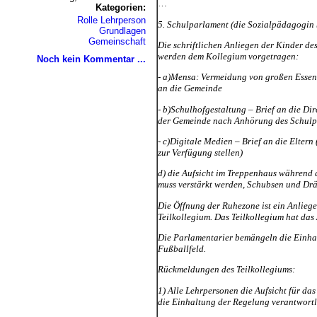
Kategorien:
Rolle Lehrperson
5. Schulparlament (die Sozialpädagogin 
Grundlagen
Gemeinschaft
Die schriftlichen Anliegen der Kinder d
werden dem Kollegium vorgetragen:
Noch kein Kommentar ...
- a)Mensa: Vermeidung von großen Essens
an die Gemeinde
- b)Schulhofgestaltung – Brief an die Di
der Gemeinde nach Anhörung des Schulp
- c)Digitale Medien – Brief an die Elter
zur Verfügung stellen)
d) die Aufsicht im Treppenhaus während d
muss verstärkt werden, Schubsen und Drä
Die Öffnung der Ruhezone ist ein Anlieg
Teilkollegium. Das Teilkollegium hat da
Die Parlamentarier bemängeln die Einha
Fußballfeld.
Rückmeldungen des Teilkollegiums:
1) Alle Lehrpersonen die Aufsicht für das
die Einhaltung der Regelung verantwortl