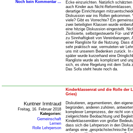
Noch kein Kommentar ...
Ecke einzurichten. Natürlich schätzten
auch Kinder aus Nicht-Reformklassen,
derartige Einrichtungen mitzuentschei
Diskussion war ins Rollen gekommen. 
viele? Gibt es Vorrechte? Ein gemeins
zwei beteiligten Klassen wurde einberu
eine hitzige Diskussion eingestellt. Nic
Zivilisierte, selbstgesteuerte Für- un
zu Sinnhaftigkeit von Vereinbarungen,
einer Rangliste für die Nutzung. Dass 
sehr praktisch war, vermuteten wir Lehr
uns mit unserem Bedenken zurück. In 
später wurde kurzerhand eine Dringlich
Rangliste wurde als kompliziert und unp
sich, es ohne Regelung mit dem Sofa 
Das Sofa steht heute noch da.
Kinderklassenrat und die Rolle der
Gries)
Kuntner Irmtraud
Diskutieren, argumentieren, den eigene
begründen, anderen zuhören, antworten 
Freitag, 16. Februar 2018
komplexer Lernprozess, der nicht von se
Kategorien:
zielgerichtete Beobachtung und Begleit
Gemeinschaft
Kinderklassenräten von großer Bedeu
Lernen
dass sich die Lehrperson in den Diskuss
Rolle Lehrperson
anfangs eine „gesprächstechnische Ei