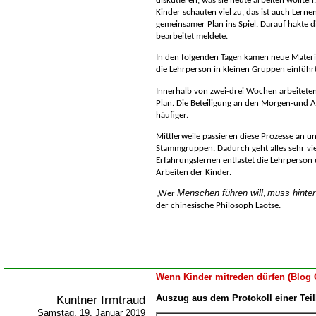
diskutieren, was sie heute arbeiten wollten
Kinder schauten viel zu, das ist auch Lerne
gemeinsamer Plan ins Spiel. Darauf hakte di
bearbeitet meldete.
In den folgenden Tagen kamen neue Materi
die Lehrperson in kleinen Gruppen einführ
Innerhalb von zwei-drei Wochen arbeiteten
Plan. Die Beteiligung an den Morgen-und 
häufiger.
Mittlerweile passieren diese Prozesse an u
Stammgruppen. Dadurch geht alles sehr viel
Erfahrungslernen entlastet die Lehrperson 
Arbeiten der Kinder.
Menschen führen will
muss hinter
Wer
,
der chinesische Philosoph Laotse
.
Wenn Kinder mitreden dürfen (Blog 
Kuntner Irmtraud
Auszug aus dem Protokoll einer Tei
Samstag, 19. Januar 2019