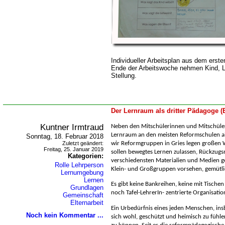
Individueller Arbeitsplan aus dem erst
Ende der Arbeitswoche nehmen Kind, Le
Stellung.
Der Lernraum als dritter Pädagoge 
Kuntner Irmtraud
Neben den Mitschülerinnen und Mitschüle
Lernraum an den meisten Reformschulen al
Sonntag, 18. Februar 2018
Zuletzt geändert:
wir Reformgruppen in Gries legen großen 
Freitag, 25. Januar 2019
sollen bewegtes Lernen zulassen, Rückzugs
Kategorien:
verschiedensten Materialien und Medien g
Rolle Lehrperson
Klein- und Großgruppen vorsehen, gemütli
Lernumgebung
Lernen
Es gibt keine Bankreihen, keine mit Tische
Grundlagen
noch Tafel-LehrerIn- zentrierte Organisatio
Gemeinschaft
Elternarbeit
Ein Urbedürfnis eines jeden Menschen, ins
Noch kein Kommentar ...
sich wohl, geschützt und heimisch zu fühl