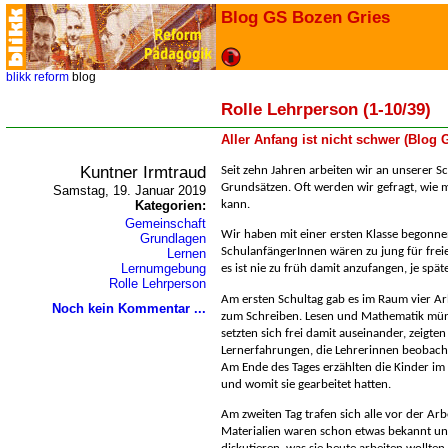
Blog GS Bozen Gries
blikk
reform
blog
Rolle Lehrperson (1-10/39)
Aller Anfang ist nicht schwer (Blog
Kuntner Irmtraud
Seit zehn Jahren arbeiten wir an unserer 
Grundsätzen. Oft werden wir gefragt, wie 
Samstag, 19. Januar 2019
Kategorien:
kann.
Gemeinschaft
Wir haben mit einer ersten Klasse begonne
Grundlagen
SchulanfängerInnen wären zu jung für freie
Lernen
Lernumgebung
es ist nie zu früh damit anzufangen, je spät
Rolle Lehrperson
Am ersten Schultag gab es im Raum vier Arb
Noch kein Kommentar ...
zum Schreiben. Lesen und Mathematik mündl
setzten sich frei damit auseinander, zeigt
Lernerfahrungen, die Lehrerinnen beobach
Am Ende des Tages erzählten die Kinder im 
und womit sie gearbeitet hatten.
Am zweiten Tag trafen sich alle vor der Ar
Materialien waren schon etwas bekannt un