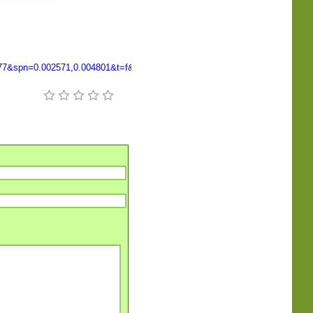
77&spn=0.002571,0.004801&t=f&z=18&ecpose=46.79431286,11.94303463,112