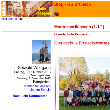
Blog - GS Bruneck
blikk
reform
blog
Montessoriklassen (1-1/1)
Grundschule Bruneck
Grundschule Bruneck/
Montes
Seiwald Wolfgang
Freitag, 18. Oktober 2013
Zuletzt geändert:
Dienstag, 5. Dezember 2017
Kategorien:
Montessoriklassen
Unsere Schule
Noch kein Kommentar ...