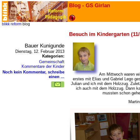
Blog - GS Girlan
blikk
reform
blog
Besuch im Kindergarten (11/
Bauer Kunigunde
Dienstag, 12. Februar 2013
Kategorien:
Gemeinschaft
Kommentare der Kinder
Noch kein Kommentar, schreibe
Am Mittwoch waren wir
einen ...
erstes mit Elias und Gabriel Lego ges
Julian und ich mit dem Holzzug. Zuletz
ich auch mit dem Holzzug. Dann k
mussten schon gehen
Martin