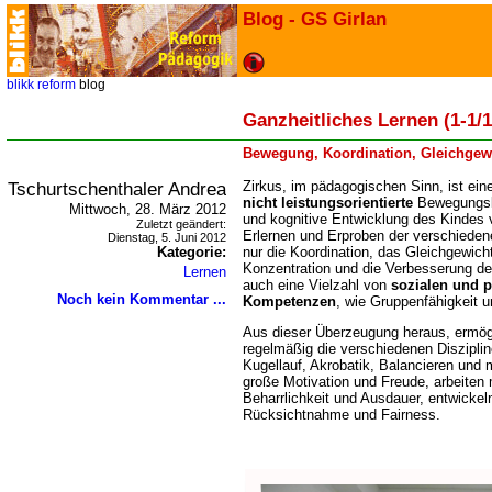
Blog - GS Girlan
blikk
reform
blog
Ganzheitliches Lernen (1-1/1
Bewegung, Koordination, Gleichgew
Tschurtschenthaler Andrea
Zirkus, im pädagogischen Sinn, ist ei
nicht leistungsorientierte
Bewegungsku
Mittwoch, 28. März 2012
und kognitive Entwicklung des Kindes 
Zuletzt geändert:
Erlernen und Erproben der verschiedenen
Dienstag, 5. Juni 2012
Kategorie:
nur die Koordination, das Gleichgewicht
Konzentration und die Verbesserung der
Lernen
auch eine Vielzahl von
sozialen und 
Noch kein Kommentar ...
Kompetenzen
, wie Gruppenfähigkeit u
Aus dieser Überzeugung heraus, ermög
regelmäßig die verschiedenen Disziplin
Kugellauf, Akrobatik, Balancieren und 
große Motivation und Freude, arbeiten m
Beharrlichkeit und Ausdauer, entwickeln
Rücksichtnahme und Fairness.