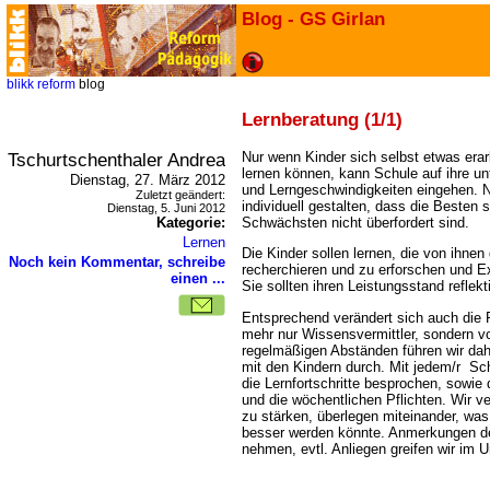
Blog - GS Girlan
blikk
reform
blog
Lernberatung (1/1)
Tschurtschenthaler Andrea
Nur wenn Kin­der sich selbst etwas erar­be
ler­nen kön­nen, kann Schule auf ihre unt
Dienstag, 27. März 2012
und Lern­ge­schwin­dig­kei­ten ein­ge­hen.
Zuletzt geändert:
indi­vi­du­ell gestal­ten, dass die Bes­ten 
Dienstag, 5. Juni 2012
Kategorie:
Schwächs­ten nicht über­for­dert sind.
Lernen
Die Kin­der sollen ler­nen, die von ihne
Noch kein Kommentar, schreibe
recher­chie­ren und zu erfor­schen und 
einen ...
Sie sollten ihren Leis­tungs­stand reflekt
Ent­spre­chend ver­än­dert sich auch die 
mehr nur Wis­sens­ver­mitt­ler, son­dern 
regelmäßigen Abständen führen wir da
mit den Kindern durch. Mit jedem/r Sc
die Lernfortschritte besprochen, sowie 
und die wöchentlichen Pflichten. Wir v
zu stärken, überlegen miteinander, was
besser werden könnte. Anmerkungen de
nehmen, evtl. Anliegen greifen wir im Un