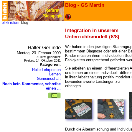
Blog - GS Martin
blikk
reform
blog
Integration in unserem
Unterrichtsmodell (8/8)
Haller Gerlinde
Wir haben in den jeweiligen Stammgrup
bestimmten Diagnose oder mit einer B
Montag, 23. Februar 2009
Kinder müssen ihren individuellen Bed
Zuletzt geändert:
Fähigkeiten entsprechend gefördert we
Freitag, 14. Oktober 2011
Kategorien:
Sie arbeiten an einem differenzierten 
Rolle Lehrperson
und lernen an einem individuell- differ
Lernen
in ihrer Arbeitshaltung positiv motiviert
Gemeinschaft
bewundernswerte Leistungen zu
Noch kein Kommentar, schreibe
erbringe
einen ...
Durch die Altersmischung und Individua