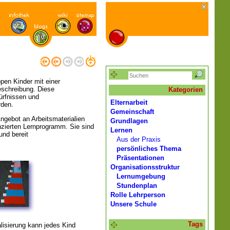
pen Kinder mit einer
eschreibung. Diese
Kategorien
ürfnissen und
Elternarbeit
rden.
Gemeinschaft
Angebot an Arbeitsmaterialien
Grundlagen
enzierten Lernprogramm. Sie sind
Lernen
 und bereit
Aus der Praxis
persönliches Thema
n.
Präsentationen
Organisationsstruktur
Lernumgebung
Stundenplan
Rolle Lehrperson
Unsere Schule
Tags
lisierung kann jedes Kind