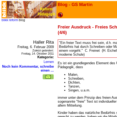
Blog - GS Martin
blikk
reform
blog
Freier Ausdruck - Freies Sc
(4/6)
Haller Rita
"Ein freier Text muss frei sein, d.h. 
Bedürfnis hat durch Schreiben oder M
Freitag, 6. Februar 2009
einem vorgeht." C. Freinet (H. Eichel
Zuletzt geändert:
Freitag, 14. Oktober 2011
moderne Schule)
Kategorie:
Lernen
Es ist ein grundlegendes Element des Un
Noch kein Kommentar, schreibe
Pädagogik, dass
einen ...
Malen,
Schreiben,
Dichten,
Tanzen,
Singen, u.a.m.
immer unter dem Prinzip des freien Au
sogenannte "freie" Text ist individuell
allem Mitteilung.
Kinder haben das natürliche Bedürfnis
gerecht zu werden, haben wir die Möglic