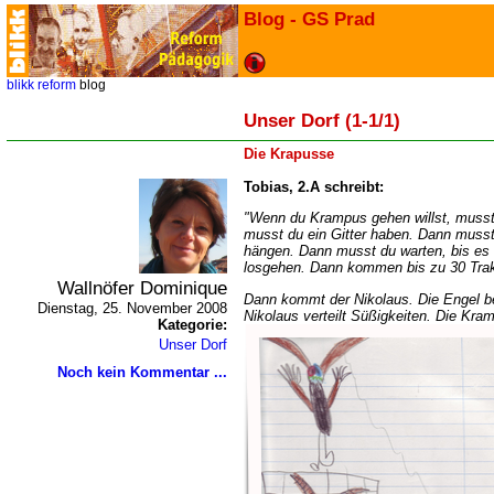
Blog - GS Prad
blikk
reform
blog
Unser Dorf (1-1/1)
Die Krapusse
Tobias, 2.A schreibt:
"Wenn du Krampus gehen willst, musst
musst du ein Gitter haben. Dann musst 
hängen. Dann musst du warten, bis es 
losgehen. Dann kommen bis zu 30 Trak
Wallnöfer Dominique
Dann kommt der Nikolaus. Die Engel be
Dienstag, 25. November 2008
Nikolaus verteilt Süßigkeiten. Die Kra
Kategorie:
Unser Dorf
Noch kein Kommentar ...