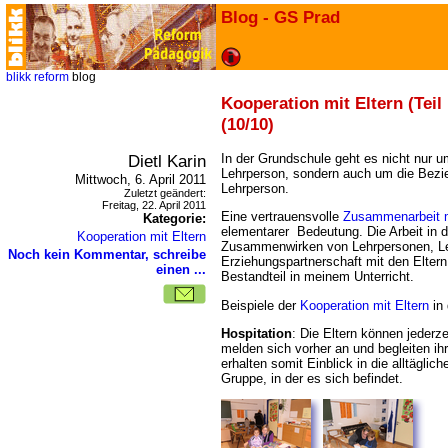
Blog - GS Prad
blikk
reform
blog
Kooperation mit Eltern (Teil 
(10/10)
Dietl Karin
In der Grundschule geht es nicht nur 
Lehrperson, sondern auch um die Bezie
Mittwoch, 6. April 2011
Lehrperson.
Zuletzt geändert:
Freitag, 22. April 2011
Eine vertrauensvolle
Zusammenarbeit m
Kategorie:
elementarer Bedeutung. Die Arbeit in d
Kooperation mit Eltern
Zusammenwirken von Lehrpersonen, Ler
Noch kein Kommentar, schreibe
Erziehungspartnerschaft mit den Eltern
einen ...
Bestandteil in meinem Unterricht.
Beispiele der
Kooperation mit Eltern
in 
Hospitation
: Die Eltern können jederze
melden sich vorher an und begleiten ihr
erhalten somit Einblick in die alltäglic
Gruppe, in der es sich befindet.