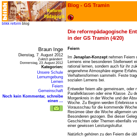
Blog - GS Tramin
blikk
reform
blog
Die reformpädagogische En
in der GS Tramin (4/20)
Braun Inge
Feiern
Dienstag, 7. August 2012
Im
Jenaplan-Konzept
nehmen Feiern u
Zuletzt geändert:
Lernens eine besonderen Stellenwert ein
Donnerstag, 23. August 2012
rational lernen, sondern auch für ihr z
Kategorien:
angenehme Atmosphäre eigene Erfahru
Unsere Schule
Verhaltensformen sammeln. Feste trage
Lernumgebung
sozialen Lernens bei.
Lernen
Feiern
Entweder feiern alle gemeinsam, oder n
Gemeinschaft
Parallelklassen oder eine Klasse. Zu d
Noch kein Kommentar, schreibe
Morgenkreis in der Woche und der Abs
einen ...
Woche. Zu Beginn werden Erlebnisse 
Vorausschau für die kommende Woche 
Resümee über die Woche allgemein und
Besonderen gezogen. Bei dieser Geleg
Geschichten oder Themen ebenfalls vor
einer gewissen Leistungskultur.
Natürlich gehören zu den Feiern die üb