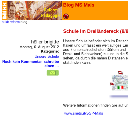
Blog MS Mals
blikk
reform
blog
Schule im Dreiländereck (9/9
höller brigitte
Unsere Schule befindet sich im Rätisc
Italien und umfasst ein weitläufiges 
Montag, 6. August 2012
aus 7 unterschiedlichsten Dörfern und T
Kategorie:
Denk- und Sichtweisen) zu uns in die S
Unsere Schule
sehen, da durch die nahen Distanzen ei
Noch kein Kommentar, schreibe
stattfinden kann.
einen ...
Weitere Informationen finden Sie auf
www.snets.it/SSP-Mals