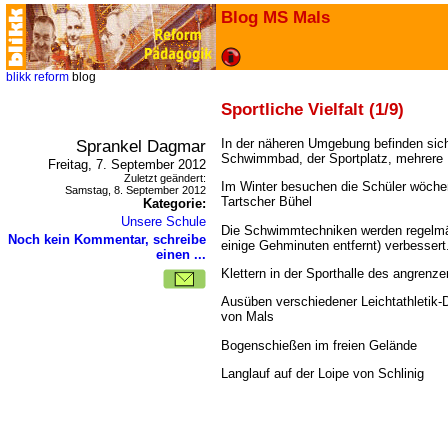
Blog MS Mals
blikk
reform
blog
Sportliche Vielfalt (1/9)
Sprankel Dagmar
In der näheren Umgebung befinden sich 
Schwimmbad, der Sportplatz, mehrere 
Freitag, 7. September 2012
Zuletzt geändert:
Im Winter besuchen die Schüler wöchen
Samstag, 8. September 2012
Tartscher Bühel
Kategorie:
Unsere Schule
Die Schwimmtechniken werden regelmä
Noch kein Kommentar, schreibe
einige Gehminuten entfernt) verbessert
einen ...
Klettern in der Sporthalle des angren
Ausüben verschiedener Leichtathletik-
von Mals
Bogenschießen im freien Gelände
Langlauf auf der Loipe von Schlinig