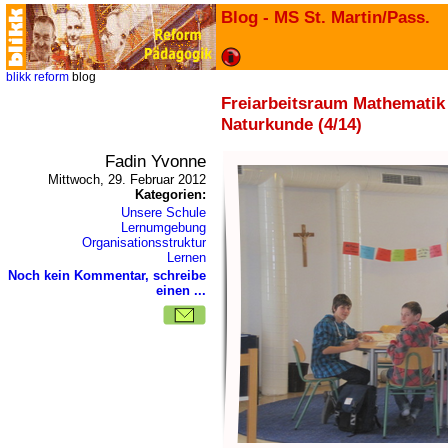
Blog - MS St. Martin/Pass.
blikk
reform
blog
Freiarbeitsraum Mathematik
Naturkunde (4/14)
Fadin Yvonne
Mittwoch, 29. Februar 2012
Kategorien:
Unsere Schule
Lernumgebung
Organisationsstruktur
Lernen
Noch kein Kommentar, schreibe
einen ...