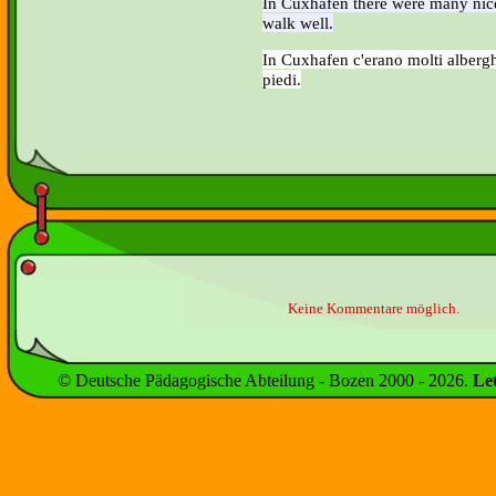
In Cuxhafen there were many nice
walk well.
In Cuxhafen c'erano molti albergh
piedi.
Keine Kommentare möglich.
© Deutsche Pädagogische Abteilung - Bozen 2000 -
2026
.
Le